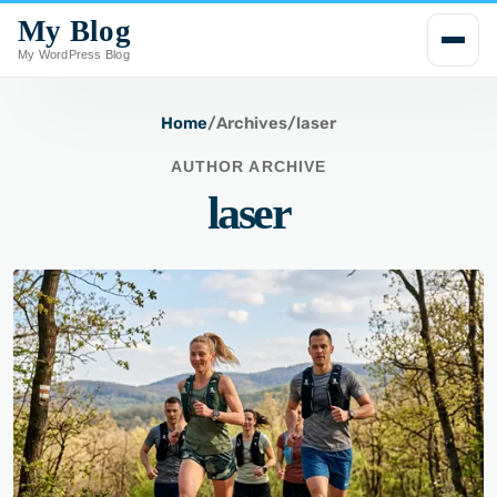
My Blog
i
p
My WordPress Blog
t
o
Home
/
Archives
/
laser
c
AUTHOR ARCHIVE
o
laser
n
t
e
n
t