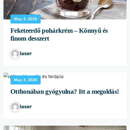
May 3, 2026
Feketeerdő pohárkrém – Könnyű és
finom desszert
laser
May 3, 2026
Otthonában gyógyulna? Itt a megoldás!
laser